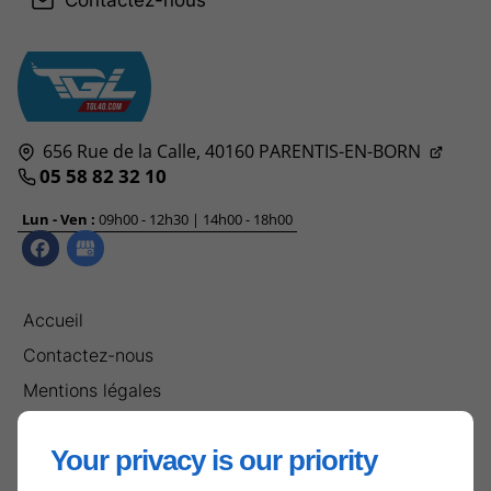
Contactez-nous
656 Rue de la Calle,
40160
PARENTIS-EN-BORN
05 58 82 32 10
Lun - Ven :
09h00 - 12h30 | 14h00 - 18h00
Accueil
Contactez-nous
Mentions légales
Plan du site
Your privacy is our priority