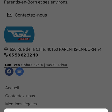
Parentis-en-Born et ses environs.
Contactez-nous
656 Rue de la Calle,
40160
PARENTIS-EN-BORN
05 58 82 32 10
Lun - Ven :
09h00 - 12h30 | 14h00 - 18h00
Accueil
Contactez-nous
Mentions légales
Plan du site