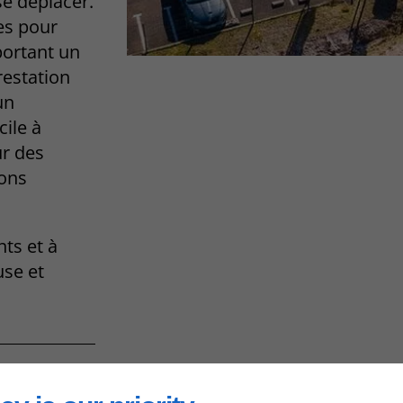
se déplacer.
es pour
portant un
restation
un
ile à
ur des
ions
nts et à
use et
s d’un