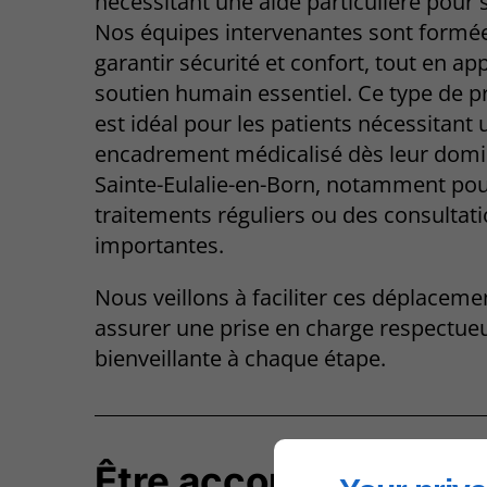
nécessitant une aide particulière pour 
Nos équipes intervenantes sont formé
garantir sécurité et confort, tout en ap
soutien humain essentiel. Ce type de p
est idéal pour les patients nécessitant 
encadrement médicalisé dès leur domic
Sainte-Eulalie-en-Born, notamment po
traitements réguliers ou des consultat
importantes.
Nous veillons à faciliter ces déplaceme
assurer une prise en charge respectue
bienveillante à chaque étape.
Être accompagné lor