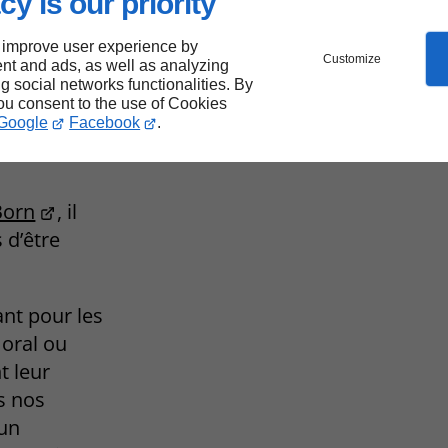
cy is our priority
 improve user experience by
Customize
rn :
nt and ads, as well as analyzing
ng social networks functionalities. By
you consent to the use of Cookies
te
Google
Facebook
.
Born
, il
s d’être
ant pour les
oral ou
t leur
s nos
 un