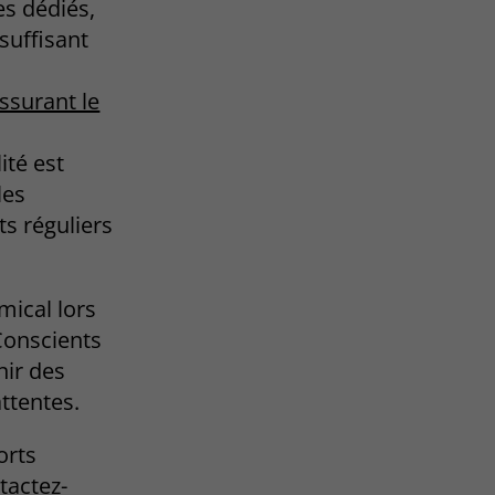
s dédiés,
suffisant
ssurant le
ité est
les
ts réguliers
mical lors
Conscients
nir des
ttentes.
orts
tactez-