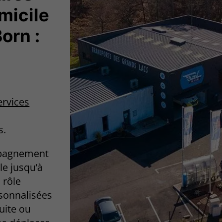
micile
orn :
e
ervices
s.
mpagnement
le jusqu’à
 rôle
rsonnalisées
uite ou