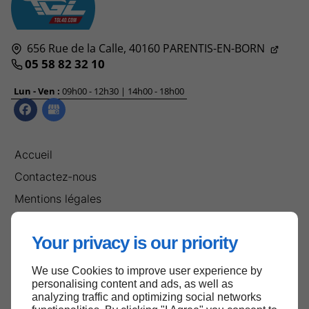
656 Rue de la Calle,
40160
PARENTIS-EN-BORN
05 58 82 32 10
Lun - Ven :
09h00 - 12h30 | 14h00 - 18h00
Accueil
Contactez-nous
Mentions légales
Plan du site
Your privacy is our priority
We use Cookies to improve user experience by
Haut de page
personalising content and ads, as well as
analyzing traffic and optimizing social networks